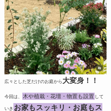
大変身！！
広々とした芝だけのお庭から
木や植栽・花壇・物置も設置
今回は、
して
お家もスッキリ・お庭もス
いき